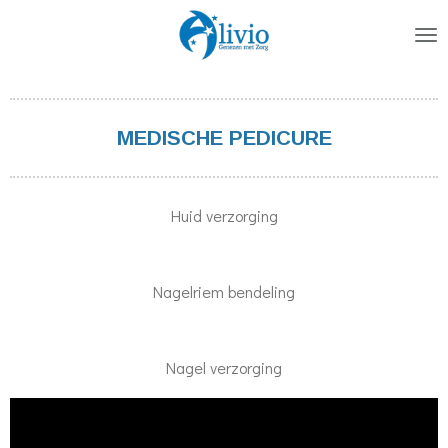
Ga
direct
naar
de
hoofdinhoud
MEDISCHE PEDICURE
Huid verzorging
Nagelriem bendeling
Nagel verzorging