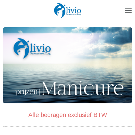
Ga
direct
naar
de
hoofdinhoud
Alle bedragen exclusief BTW