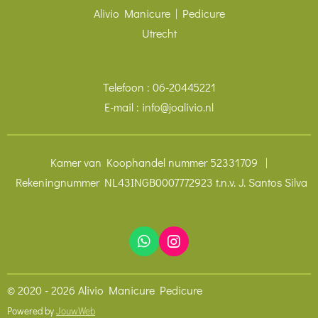
Alivio Manicure | Pedicure
Utrecht
Telefoon : 06-20445221
E-mail : info@joalivio.nl
Kamer van Koophandel nummer 52331709 |
Rekeningnummer NL43INGB0007772923 t.n.v. J. Santos Silva
W
I
h
n
a
s
t
t
© 2020 - 2026 Alivio Manicure Pedicure
s
a
Powered by
JouwWeb
A
g